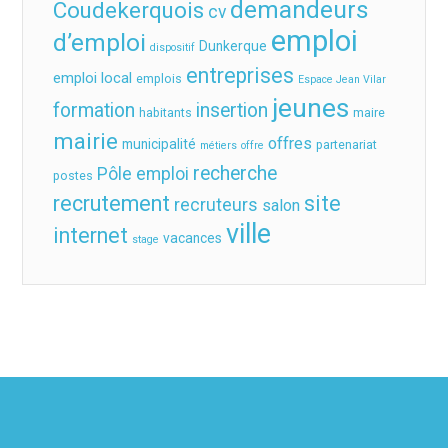
demandeurs
Coudekerquois
cv
emploi
d’emploi
Dunkerque
dispositif
entreprises
emploi local
emplois
Espace Jean Vilar
jeunes
formation
insertion
habitants
maire
mairie
offres
municipalité
partenariat
métiers
offre
recherche
Pôle emploi
postes
recrutement
site
recruteurs
salon
ville
internet
vacances
stage