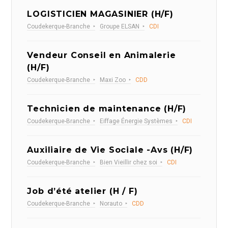
LOGISTICIEN MAGASINIER (H/F)
Coudekerque-Branche
Groupe ELSAN
CDI
Vendeur Conseil en Animalerie
(H/F)
Coudekerque-Branche
Maxi Zoo
CDD
Technicien de maintenance (H/F)
Coudekerque-Branche
Eiffage Énergie Systèmes
CDI
Auxiliaire de Vie Sociale -Avs (H/F)
Coudekerque-Branche
Bien Vieillir chez soi
CDI
Job d’été atelier (H / F)
Coudekerque-Branche
Norauto
CDD