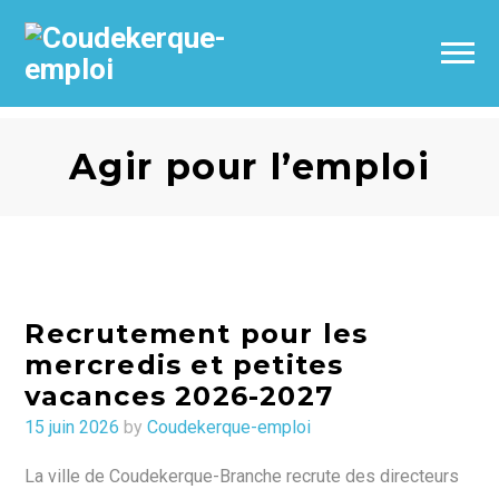
Agir pour l’emploi
Recrutement pour les
mercredis et petites
vacances 2026-2027
Posted
15 juin 2026
by
Coudekerque-emploi
on
La ville de Coudekerque-Branche recrute des directeurs