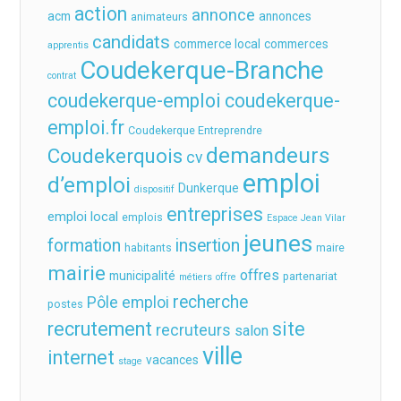
action
annonce
acm
annonces
animateurs
candidats
commerce local
commerces
apprentis
Coudekerque-Branche
contrat
coudekerque-emploi
coudekerque-
emploi.fr
Coudekerque Entreprendre
demandeurs
Coudekerquois
cv
emploi
d’emploi
Dunkerque
dispositif
entreprises
emploi local
emplois
Espace Jean Vilar
jeunes
formation
insertion
habitants
maire
mairie
offres
municipalité
partenariat
métiers
offre
recherche
Pôle emploi
postes
recrutement
site
recruteurs
salon
ville
internet
vacances
stage