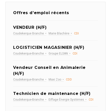
Offres d’emploi récents
VENDEUR (H/F)
Coudekerque Branche
Marie Blachère
CDI
LOGISTICIEN MAGASINIER (H/F)
Coudekerque-Branche
Groupe ELSAN
CDI
Vendeur Conseil en Animalerie
(H/F)
Coudekerque-Branche
Maxi Zoo
CDD
Technicien de maintenance (H/F)
Coudekerque-Branche
Eiffage Énergie Systèmes
CDI