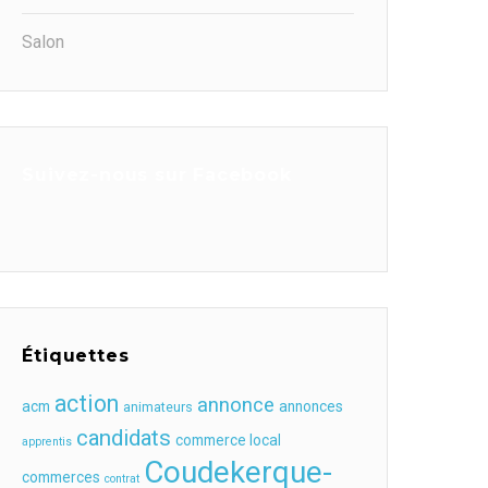
Salon
Suivez-nous sur Facebook
Étiquettes
action
annonce
acm
annonces
animateurs
candidats
commerce local
apprentis
Coudekerque-
commerces
contrat