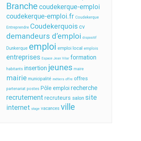
Branche
coudekerque-emploi
coudekerque-emploi.fr
Coudekerque
Coudekerquois
cv
Entreprendre
demandeurs d’emploi
dispositif
emploi
emploi local
Dunkerque
emplois
entreprises
formation
Espace Jean Vilar
jeunes
insertion
habitants
maire
mairie
offres
municipalité
métiers
offre
recherche
Pôle emploi
partenariat
postes
recrutement
site
recruteurs
salon
ville
internet
vacances
stage