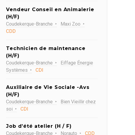
Vendeur Conseil en Animalerie
(H/F)
Coudekerque-Branche
Maxi Zoo
CDD
Technicien de maintenance
(H/F)
Coudekerque-Branche
Eiffage Énergie
Systèmes
CDI
Auxiliaire de Vie Sociale -Avs
(H/F)
Coudekerque-Branche
Bien Vieillir chez
soi
CDI
Job d’été atelier (H / F)
Coudekerque-Branche
Norauto
CDD