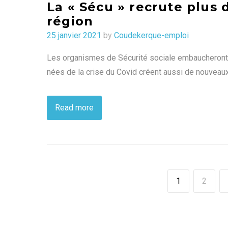
La « Sécu » recrute plus 
région
Posted
25 janvier 2021
by
Coudekerque-emploi
on
Les organismes de Sécurité sociale embaucheront
nées de la crise du Covid créent aussi de nouveaux
Read more
1
2