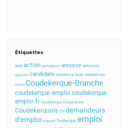
Suivez-nous sur Facebook
Étiquettes
action
annonce
acm
annonces
animateurs
candidats
commerce local
commerces
apprentis
Coudekerque-Branche
contrat
coudekerque-emploi
coudekerque-
emploi.fr
Coudekerque Entreprendre
demandeurs
Coudekerquois
cv
emploi
d’emploi
Dunkerque
dispositif