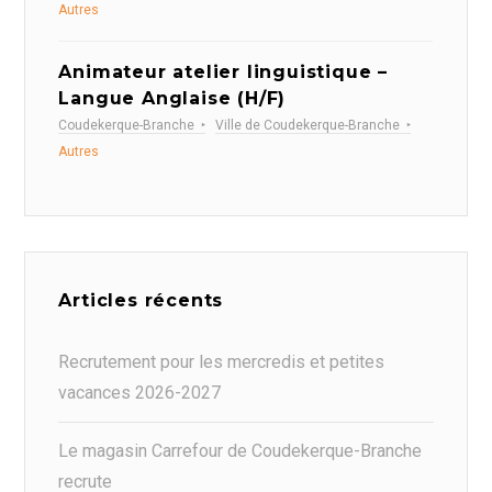
Autres
Animateur atelier linguistique –
Langue Anglaise (H/F)
Coudekerque-Branche
Ville de Coudekerque-Branche
Autres
Articles récents
Recrutement pour les mercredis et petites
vacances 2026-2027
Le magasin Carrefour de Coudekerque-Branche
recrute