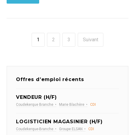
1
2
3
Suivant
Offres d’emploi récents
VENDEUR (H/F)
Coudekerque Branche
Marie Blachère
CDI
LOGISTICIEN MAGASINIER (H/F)
Coudekerque-Branche
Groupe ELSAN
CDI