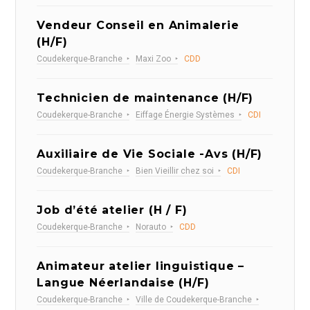
Vendeur Conseil en Animalerie
(H/F)
Coudekerque-Branche
Maxi Zoo
CDD
Technicien de maintenance (H/F)
Coudekerque-Branche
Eiffage Énergie Systèmes
CDI
Auxiliaire de Vie Sociale -Avs (H/F)
Coudekerque-Branche
Bien Vieillir chez soi
CDI
Job d’été atelier (H / F)
Coudekerque-Branche
Norauto
CDD
Animateur atelier linguistique –
Langue Néerlandaise (H/F)
Coudekerque-Branche
Ville de Coudekerque-Branche