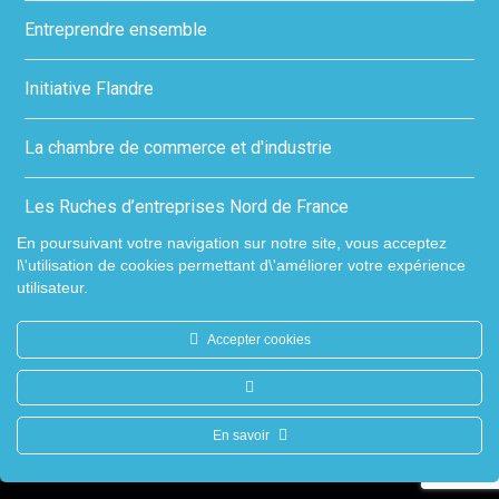
Entreprendre ensemble
Initiative Flandre
La chambre de commerce et d'industrie
Les Ruches d’entreprises Nord de France
En poursuivant votre navigation sur notre site, vous acceptez
l\'utilisation de cookies permettant d\'améliorer votre expérience
utilisateur.
Accepter cookies
© Tous droits réservés - 2026 Ville de Coudekerque-Branche I
Mentions
En savoir
légales
I
Protection de la vie privée
I
Conditions générales d'utilisation