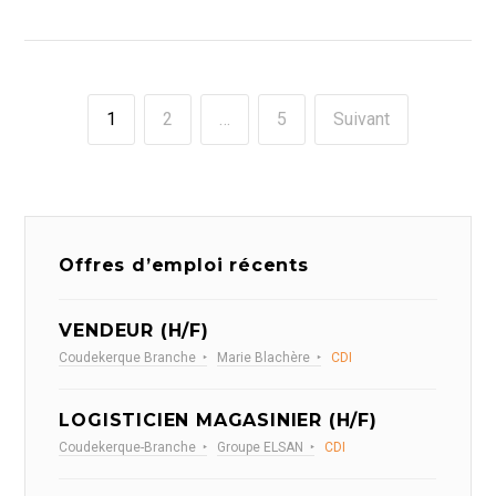
1
2
…
5
Suivant
Offres d’emploi récents
VENDEUR (H/F)
Coudekerque Branche
Marie Blachère
CDI
LOGISTICIEN MAGASINIER (H/F)
Coudekerque-Branche
Groupe ELSAN
CDI