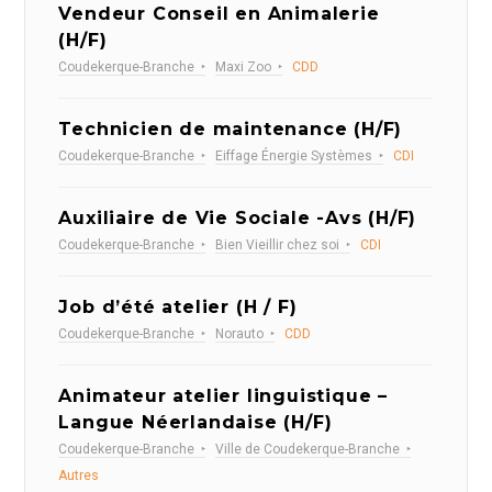
Vendeur Conseil en Animalerie
(H/F)
Coudekerque-Branche
Maxi Zoo
CDD
Technicien de maintenance (H/F)
Coudekerque-Branche
Eiffage Énergie Systèmes
CDI
Auxiliaire de Vie Sociale -Avs (H/F)
Coudekerque-Branche
Bien Vieillir chez soi
CDI
Job d’été atelier (H / F)
Coudekerque-Branche
Norauto
CDD
Animateur atelier linguistique –
Langue Néerlandaise (H/F)
Coudekerque-Branche
Ville de Coudekerque-Branche
Autres