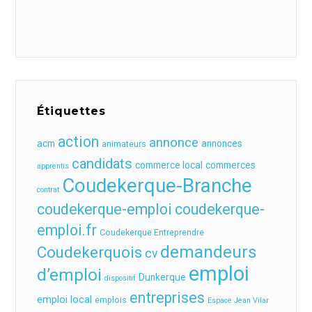
Étiquettes
action
annonce
acm
annonces
animateurs
candidats
commerce local
commerces
apprentis
Coudekerque-Branche
contrat
coudekerque-emploi
coudekerque-
emploi.fr
Coudekerque Entreprendre
demandeurs
Coudekerquois
cv
emploi
d’emploi
Dunkerque
dispositif
entreprises
emploi local
emplois
Espace Jean Vilar