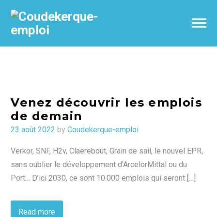
Venez découvrir les emplois
de demain
Posted
23 août 2022
by
Coudekerque-emploi
on
Verkor, SNF, H2v, Claerebout, Grain de sail, le nouvel EPR,
sans oublier le développement d’ArcelorMittal ou du
Port… D’ici 2030, ce sont 10.000 emplois qui seront […]
Read more