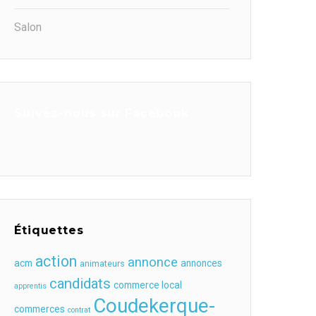
Salon
Suivez-nous sur Facebook
Étiquettes
action
annonce
acm
annonces
animateurs
candidats
commerce local
apprentis
Coudekerque-
commerces
contrat