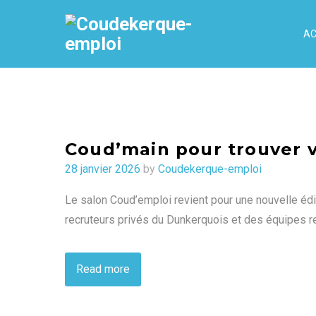
AC
Coud’main pour trouver v
Posted
28 janvier 2026
by
Coudekerque-emploi
on
Le salon Coud’emploi revient pour une nouvelle édi
recruteurs privés du Dunkerquois et des équipes r
Read more