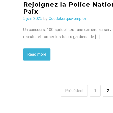
Rejoignez la Police Natio
Paix
Posted
5 juin 2025
by
Coudekerque-emploi
on
Un concours, 100 spécialités : une carrière au serv
recruter et former les futurs gardiens de […]
Read more
Précédent
1
2