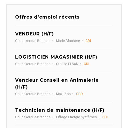
Offres d’emploi récents
VENDEUR (H/F)
Coudekerque Branche
Marie Blachère
CDI
LOGISTICIEN MAGASINIER (H/F)
Coudekerque-Branche
Groupe ELSAN
CDI
Vendeur Conseil en Animalerie
(H/F)
Coudekerque-Branche
Maxi Zoo
CDD
Technicien de maintenance (H/F)
Coudekerque-Branche
Eiffage Énergie Systèmes
CDI