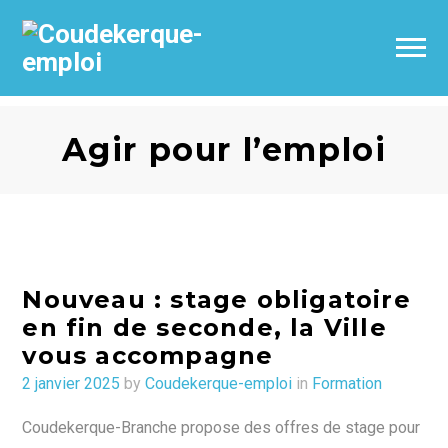
Agir pour l’emploi
Nouveau : stage obligatoire
en fin de seconde, la Ville
vous accompagne
Posted
2 janvier 2025
by
Coudekerque-emploi
in
Formation
on
Coudekerque-Branche propose des offres de stage pour