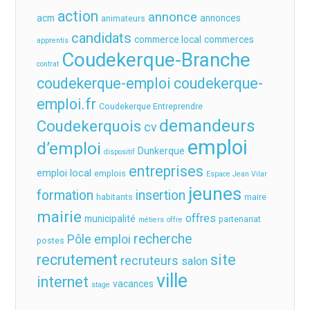
action
annonce
acm
annonces
animateurs
candidats
commerce local
commerces
apprentis
Coudekerque-Branche
contrat
coudekerque-emploi
coudekerque-
emploi.fr
Coudekerque Entreprendre
demandeurs
Coudekerquois
cv
emploi
d’emploi
Dunkerque
dispositif
entreprises
emploi local
emplois
Espace Jean Vilar
jeunes
formation
insertion
habitants
maire
mairie
offres
municipalité
partenariat
métiers
offre
recherche
Pôle emploi
postes
recrutement
site
recruteurs
salon
ville
internet
vacances
stage